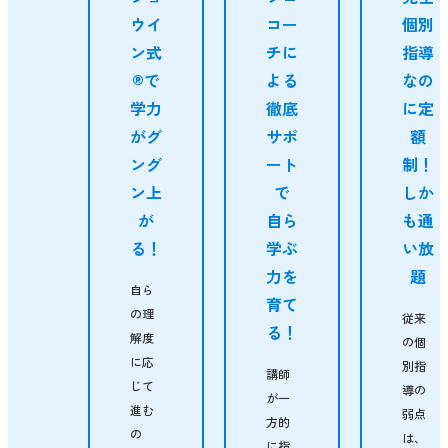
ウイ
コー
個別
ン式
チに
指導
®で
よる
なの
学力
徹底
に定
がグ
サポ
額
ング
ート
制！
ン上
で
しか
が
自ら
も通
る！
学ぶ
い放
力を
題
自ら
育て
の理
従来
る！
解度
の個
に応
別指
講師
じて
導の
が一
進む
弱点
方的
の
は、
に指