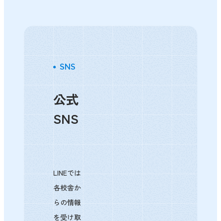
現在～21日（金）夏期講習
22日（土）算数・数学検定
23日（日）フクト実力テスト（中学生全学年
SNS
対象）
24日（月）～通常授業がスタートです。
公式
SNS
通常授業からは、2学期の予習・中間試験対策
を実施します。
随時生徒募集を行ってますので、ご連絡をお
待ちしております。
LINEでは
各校舎か
らの情報
を受け取