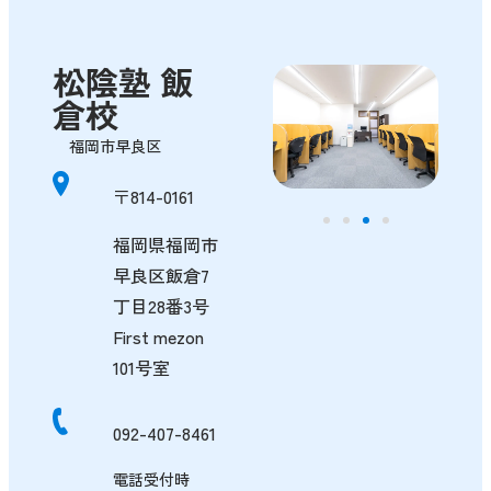
ショウイン式とは
松陰塾 飯
学年別学習ポイント
倉校
福岡市早良区
無料体験
資料請
〒814-0161
092-407-8461
福岡県福岡市
早良区飯倉7
丁目28番3号
First mezon
101号室
092-407-8461
電話受付時