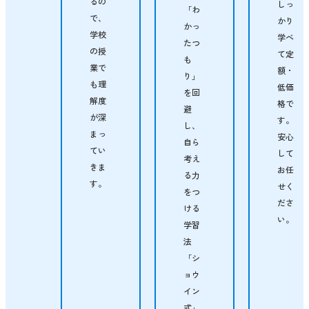
るの
しっ
「わ
で、
かり
かっ
学校
学べ
たつ
の授
て定
も
業で
額・
り」
も理
低価
を回
解度
格で
避
が深
す。
し、
まっ
安心
自ら
てい
して
考え
きま
お任
る力
す。
せく
をつ
ださ
ける
い。
学習
法
「シ
ョウ
イン
式」