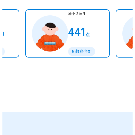
原中３年生
60
UP!
点
計
５教科合計