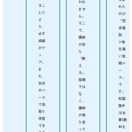
われ
るこ
れた
ませ
とに
のが
ん。
よ
「完
そこ
り、
全個
で、
必ず
別
講師
成績
+毎
が自
がア
日通
ら
ッ
い放
「教
プ。
題コ
え
ま
ー
る」
た、
ス」
指導
自分
で
では
のペ
す。
な
ース
松陰
く、
で先
塾®
講師
取り
は主
が寄
学習
要5教
り添
でき
科を
って