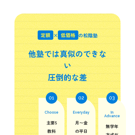
×
定額
低価格
の松陰塾
他塾では真似のできな
い
圧倒的な差
01
02
03
Choose
Everyday
In
Advance
主要5
月〜金
無学年
教科
の平日
方式だ