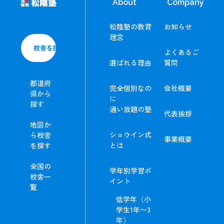
About
Company
松陰塾の教育
お知らせ
理念
校舎を探す
よくあるご
選ばれる理由
質問
都道府
完全個別なの
会社概要
県から
に
探す
通い放題の塾
代表挨拶
地図か
ショウイン式
ら校舎
事業概要
とは
を探す
全国の
学年別学習ポ
校舎一
イント
覧
低学年（小
学生1年〜3
年）