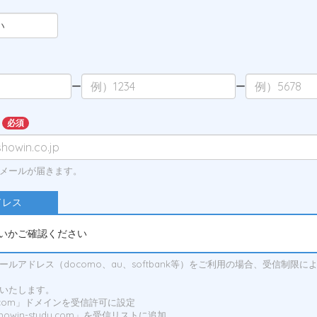
ー
ー
必須
メールが届きます。
ドレス
いかご確認ください
ルアドレス（docomo、au、softbank等）をご利用の場合、受信制限
いたします。
udy.com」ドメインを受信許可に設定
showin-study.com」を受信リストに追加