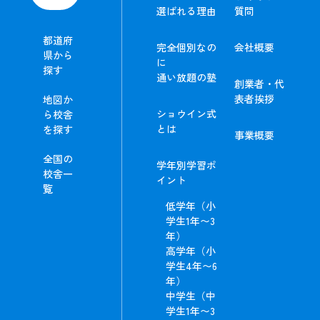
選ばれる理由
質問
都道府
完全個別なの
会社概要
県から
に
探す
通い放題の塾
創業者・代
表者挨拶
地図か
ショウイン式
ら校舎
とは
を探す
事業概要
全国の
学年別学習ポ
校舎一
イント
覧
低学年（小
学生1年〜3
年）
高学年（小
学生4年〜6
年）
中学生（中
学生1年〜3