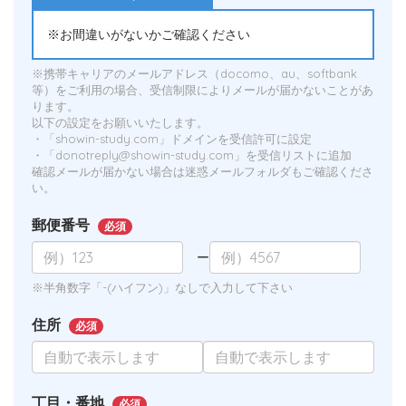
※お間違いがないかご確認ください
※携帯キャリアのメールアドレス（docomo、au、softbank
等）をご利用の場合、受信制限によりメールが届かないことがあ
ります。
以下の設定をお願いいたします。
・「showin-study.com」ドメインを受信許可に設定
・「donotreply@showin-study.com」を受信リストに追加
確認メールが届かない場合は迷惑メールフォルダもご確認くださ
い。
郵便番号
必須
ー
※半角数字「-(ハイフン)」なしで入力して下さい
住所
必須
丁目・番地
必須