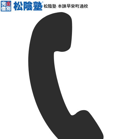
松陰塾 本諫早栄町通校